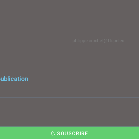
philippe.crochet@ffspeleo
ublication
SOUSCRIRE