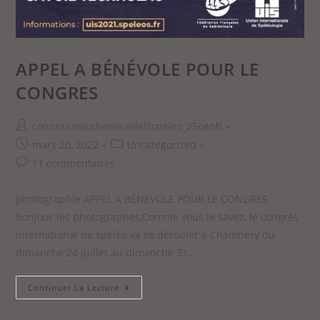
APPEL A BÉNÉVOLE POUR LE
CONGRES
comissionaudiovisuelleffspeleo_25oanh
mars 20, 2022
Uncategorized
11 commentaires
photographie APPEL A BÉNÉVOLE POUR LE CONGRES
Bonjour les photographes,Comme vous le savez, le congrès
international de spéléo va se dérouler à Chambéry du
dimanche 24 juillet au dimanche 31…
Continuer La Lecture