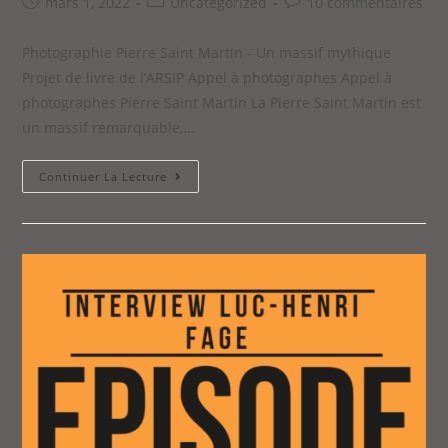
mars 1, 2022
Uncategorized
10 commentaires
Photographie Pierre Saint Martin - Un massif mythique
Projet de livre de l’ARSIP Appel à photographes Appel à
photographes Pierre Saint Martin La Pierre Saint Martin est
un massif remarquable,…
Continuer La Lecture