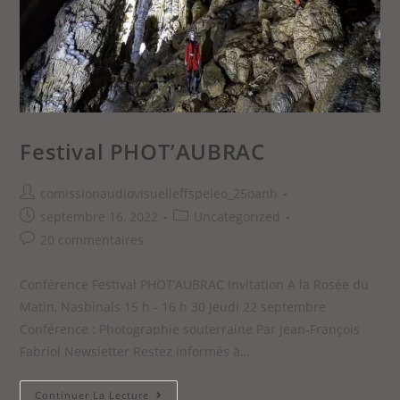
Festival PHOT’AUBRAC
comissionaudiovisuelleffspeleo_25oanh
septembre 16, 2022
Uncategorized
20 commentaires
Conférence Festival PHOT’AUBRAC Invitation A la Rosée du
Matin, Nasbinals 15 h - 16 h 30 Jeudi 22 septembre
Conférence : Photographie souterraine Par Jean-François
Fabriol Newsletter Restez informés à…
Continuer La Lecture