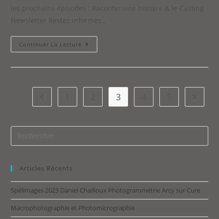
les prochains épisodes : Raconter une histoire & le Casting
Newsletter Restez informés…
Continuer La Lecture
1
2
3
4
5
Articles Récents
Spélimages 2023 Daniel Chailloux Photogrammétrie Arcy sur Cure
Macrophotographie et Photomicrographie