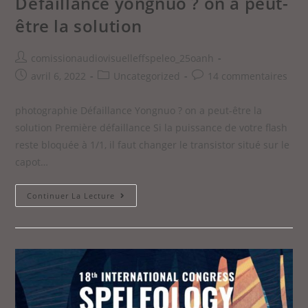
Défaillance yongnuo ? on a peut-
être la solution
comissionaudiovisuelleffspeleo_25oanh
avril 6, 2022
Uncategorized
14 commentaires
photographie Défaillance Yongnuo ? on a peut-être la
solution Première défaillance Si la puissance de votre flash
reste bloquée à 1/1, il faut changer le transistor situé sur le
capot…
Continuer La Lecture