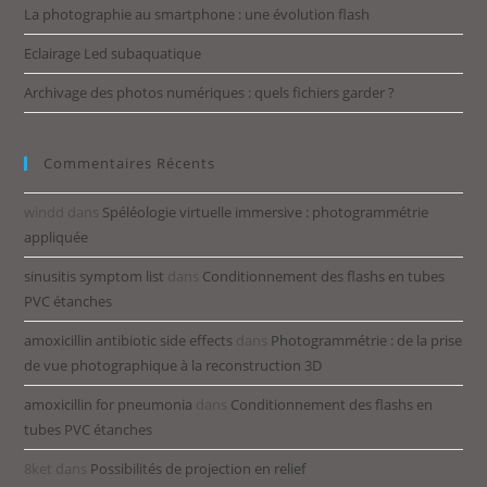
La photographie au smartphone : une évolution flash
Eclairage Led subaquatique
Archivage des photos numériques : quels fichiers garder ?
Commentaires Récents
windd
dans
Spéléologie virtuelle immersive : photogrammétrie
appliquée
sinusitis symptom list
dans
Conditionnement des flashs en tubes
PVC étanches
amoxicillin antibiotic side effects
dans
Photogrammétrie : de la prise
de vue photographique à la reconstruction 3D
amoxicillin for pneumonia
dans
Conditionnement des flashs en
tubes PVC étanches
8ket
dans
Possibilités de projection en relief