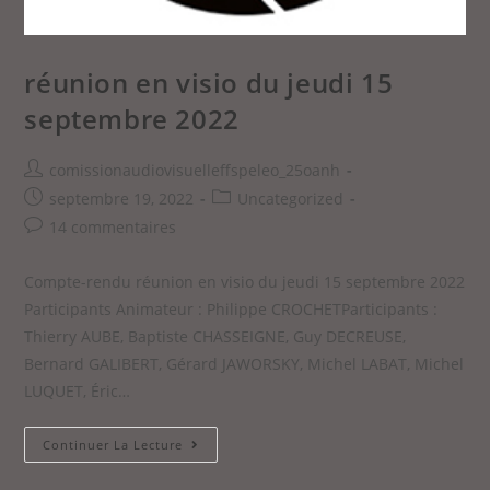
réunion en visio du jeudi 15
septembre 2022
comissionaudiovisuelleffspeleo_25oanh
septembre 19, 2022
Uncategorized
14 commentaires
Compte-rendu réunion en visio du jeudi 15 septembre 2022
Participants Animateur : Philippe CROCHETParticipants :
Thierry AUBE, Baptiste CHASSEIGNE, Guy DECREUSE,
Bernard GALIBERT, Gérard JAWORSKY, Michel LABAT, Michel
LUQUET, Éric…
Continuer La Lecture