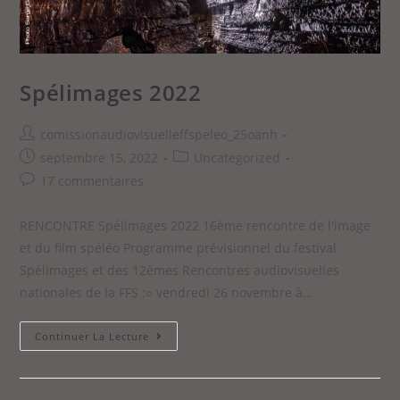
Spélimages 2022
comissionaudiovisuelleffspeleo_25oanh
septembre 15, 2022
Uncategorized
17 commentaires
RENCONTRE Spélimages 2022 16ème rencontre de l'image
et du film spéléo Programme prévisionnel du festival
Spélimages et des 12èmes Rencontres audiovisuelles
nationales de la FFS :○ vendredi 26 novembre à…
Continuer La Lecture