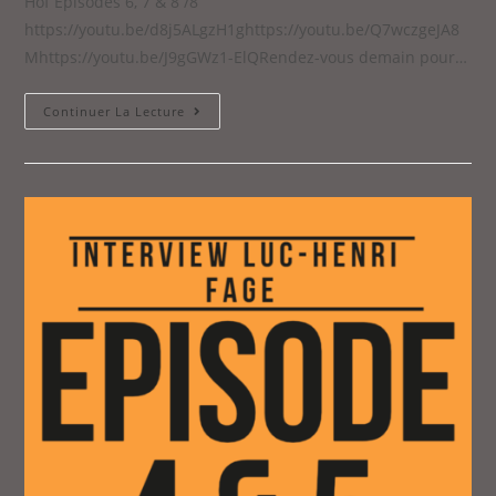
Hof Episodes 6, 7 & 8 /8
https://youtu.be/d8j5ALgzH1ghttps://youtu.be/Q7wczgeJA8
Mhttps://youtu.be/J9gGWz1-ElQRendez-vous demain pour…
Continuer La Lecture