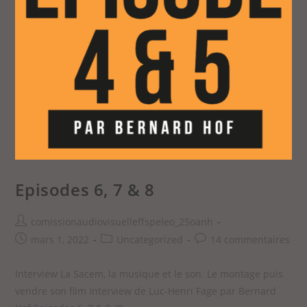
Episodes 6, 7 & 8
comissionaudiovisuelleffspeleo_25oanh
mars 1, 2022
Uncategorized
14 commentaires
Interview La Sacem, la musique et le son. Le montage puis
vendre son film Interview de Luc-Henri Fage par Bernard