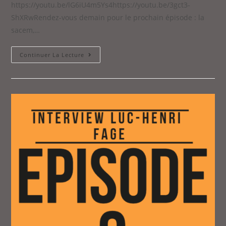
https://youtu.be/lG6iU4m5Ys4https://youtu.be/3gct3-
ShXRwRendez-vous demain pour le prochain épisode : la
sacem,…
Continuer La Lecture