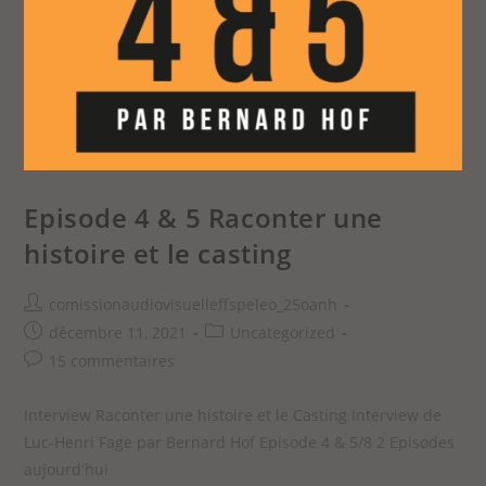
Episode 4 & 5 Raconter une
histoire et le casting
comissionaudiovisuelleffspeleo_25oanh
décembre 11, 2021
Uncategorized
15 commentaires
Interview Raconter une histoire et le Casting Interview de
Luc-Henri Fage par Bernard Hof Episode 4 & 5/8 2 Episodes
aujourd'hui